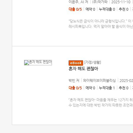
이윤주, AI
저
(주)작가와
2025-11-10
대출 0/5
예약 0
누적대출 0
추천 0
“당뇨식은 금식이 아니라 균형식입니다.” 이
레시피북입니다. 먹지 말아야 할 음식이 아닌
[가정/생활]
혼자 해도 괜찮아
박빈
저
와이웨이브이퍼블리싱
2025-02
대출 0/5
예약 0
누적대출 1
추천 0
『혼자 해도 괜찮아- 마음을 채우는 12가지 
수 있는지에 대한 박빈 작가의 따뜻한 조언과