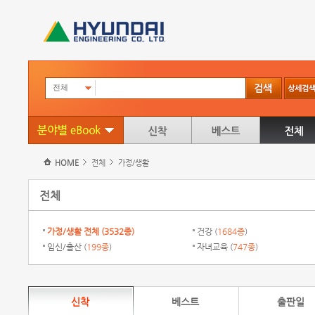
전체
HOME
전체
가정/생활
전체
가정/생활 전체 (
3532종
)
건강 (
1684종
)
임신/출산 (
199종
)
자녀교육 (
747종
)
신착
베스트
출판일