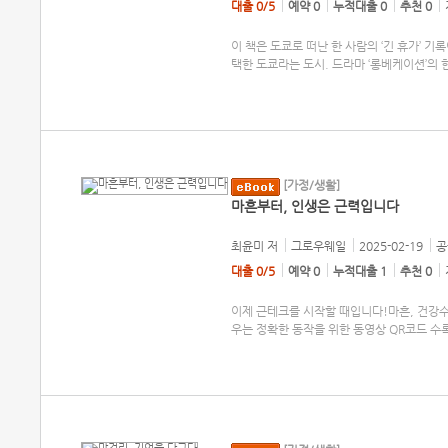
대출 0/5
예약 0
누적대출 0
추천 0
이 책은 도쿄로 떠난 한 사람의 ‘긴 휴가’ 기
택한 도쿄라는 도시. 드라마 ‘롱베케이션’의
[가정/생활]
마흔부터, 인생은 근력입니다
최윤미
저
그로우웨일
2025-02-19
공
대출 0/5
예약 0
누적대출 1
추천 0
이제 근테크를 시작할 때입니다!마흔, 건강
우는 정확한 동작을 위한 동영상 QR코드 수록