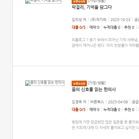
[가정/생활]
막걸리, 기억을 담그다
김익성
저
(주)작가와
2025-10-23
공급
대출 0/5
예약 0
누적대출 0
추천 0
프롤로그 ? 옹기 속에서 피어난 기억 새벽녘,
잠에서 깨어나곤 했다. 마치 빗방울이 처마를
[가정/생활]
몸의 신호를 읽는 한의사
김경옥
저
바른북스
2025-04-08
공급 
대출 0/5
예약 0
누적대출 0
추천 0
병원에 가면 궁금했던 많은 질문을 못 물어보
관 지도에 대해 더 자세히 물어보고 싶지만 