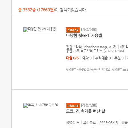
총
3532
종 (
17660권
)
이 검색되었습니다.
[가정/생활]
다양한 챗GPT 사용법
진한보라색 jinhanborasaeg, AI
저
(주)
공급 : (주)북큐브네트웍스 (2026-07-06)
대출 0/5
예약 0
누적대출 0
추천 0
챗GPT 사용법을 담은 책이에요. 챗GPT 프
[가정/생활]
도쿄, 긴 휴가를 떠난 날
공명식
저
로이북스
2025-05-15
공급 