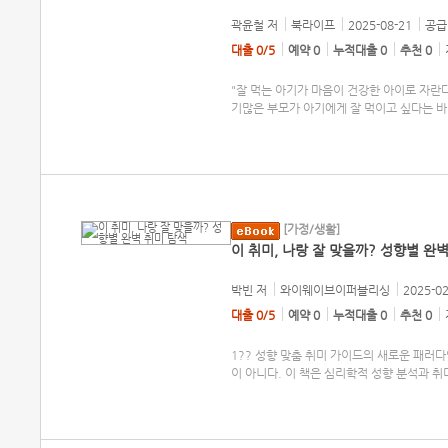
곽윤철
저
북라이프
2025-08-21
공급 
대출 0/5
예약 0
누적대출 0
추천 0
"잘 먹는 아기가 마음이 건강한 아이로 자란
기많은 부모가 아기에게 잘 먹이고 싶다는 바
[가정/생활]
이 취미, 나랑 잘 맞을까? 성향별 완
박빈
저
와이웨이브이퍼블리싱
2025-02
대출 0/5
예약 0
누적대출 0
추천 0
1?? 성향 맞춤 취미 가이드의 새로운 패러다
이 아니다. 이 책은 심리학적 성향 분석과 취