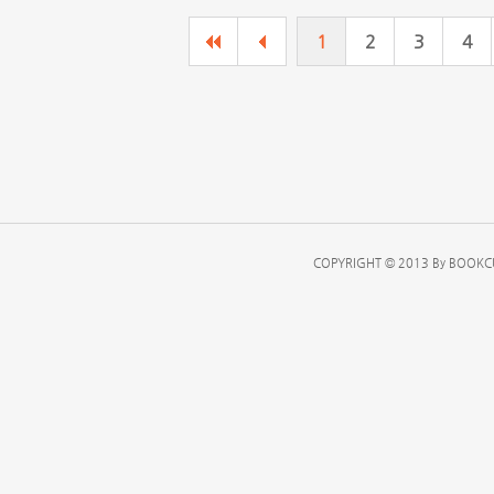
1
2
3
4
COPYRIGHT © 2013 By BOOKCU