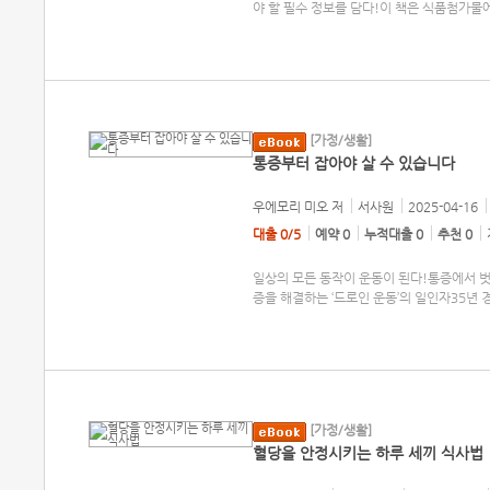
야 할 필수 정보를 담다!이 책은 식품첨가물
[가정/생활]
통증부터 잡아야 살 수 있습니다
우에모리 미오
저
서사원
2025-04-16
대출 0/5
예약 0
누적대출 0
추천 0
일상의 모든 동작이 운동이 된다!통증에서 벗
증을 해결하는 ‘드로인 운동’의 일인자35년 
[가정/생활]
혈당을 안정시키는 하루 세끼 식사법