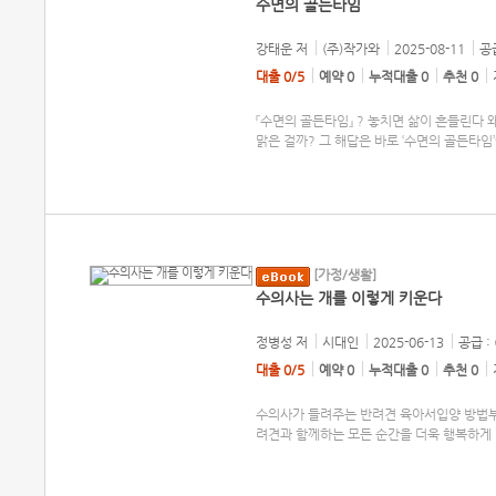
수면의 골든타임
강태운
저
(주)작가와
2025-08-11
공급
대출 0/5
예약 0
누적대출 0
추천 0
『수면의 골든타임』 ? 놓치면 삶이 흔들린다 
맑은 걸까? 그 해답은 바로 ‘수면의 골든타임’
[가정/생활]
수의사는 개를 이렇게 키운다
정병성
저
시대인
2025-06-13
공급 :
대출 0/5
예약 0
누적대출 0
추천 0
수의사가 들려주는 반려견 육아서입양 방법부
려견과 함께하는 모든 순간을 더욱 행복하게 