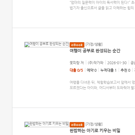
“엄마의 질문력이 아이의 독서력이 된다!” 초
법기자 출신으로서 글을 읽고 이해하는 힘의 
[가정/생활]
여행이 공부로 완성되는 순간
꽃피랑
저
(주)작가와
2026-01-30
공급
대출 0/5
예약 0
누적대출 1
추천 0
여행을 다녀온 뒤, 체험학습보고서 앞에서 멍
모르겠다는 아이와, 어디서부터 도와줘야 할
[가정/생활]
완밥하는 아기로 키우는 비밀