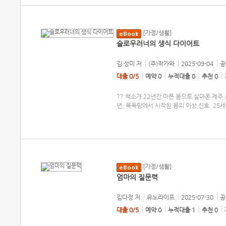
[가정/생활]
슬로우러너의 생식 다이어트
김 성미
저
(주)작가와
2025-09-04
공
대출 0/5
예약 0
누적대출 0
추천 0
?? 책소개 22년간 아픈 몸으로 살아온 제주
년, 목욕탕에서 시작된 몸의 이상 신호. 2
[가정/생활]
엄마의 질문력
김다정
저
유노라이프
2025-07-30
공
대출 0/5
예약 0
누적대출 1
추천 0