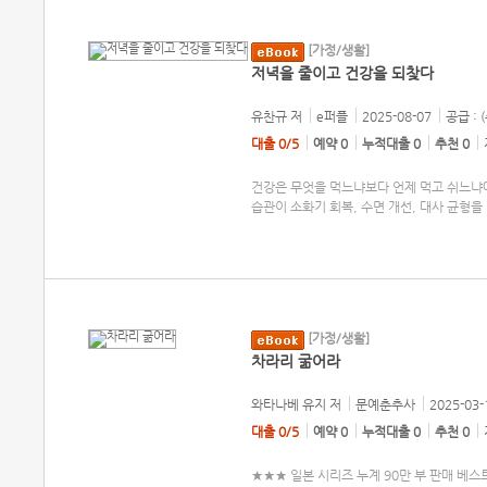
[가정/생활]
저녁을 줄이고 건강을 되찾다
유찬규
저
e퍼플
2025-08-07
공급 : 
대출 0/5
예약 0
누적대출 0
추천 0
건강은 무엇을 먹느냐보다 언제 먹고 쉬느냐
습관이 소화기 회복, 수면 개선, 대사 균형을
[가정/생활]
차라리 굶어라
와타나베 유지
저
문예춘추사
2025-03-
대출 0/5
예약 0
누적대출 0
추천 0
★★★ 일본 시리즈 누계 90만 부 판매 베