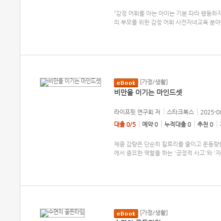
“감정 어휘를 아는 아이는 기분 따라 행동하
의 부모를 위한 감정 어휘 사전자녀교육 분야
[가정/생활]
비만을 이기는 마인드셋
라이프핏 연구회
저
스타크북스
2025-0
대출 0/5
예약 0
누적대출 0
추천 0
체중 감량은 단순히 칼로리를 줄이고 운동량을
에서 중요한 역할을 하는 '긍정적 사고'와 '
[가정/생활]