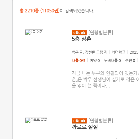
총
2210
종 (
11050권
)
이 검색되었습니다.
[연령별분류]
5층 삼촌
박우 글, 장선환 그림
저
너머학교
2025
대출 0/5
예약 0
누적대출 0
추천 0
지금 나는 누구와 연결되어 있는가?
촌』은 박우 선생님이 실제로 겪은 
을 엮어 쓴 책이다
...
[연령별분류]
까르르 깔깔