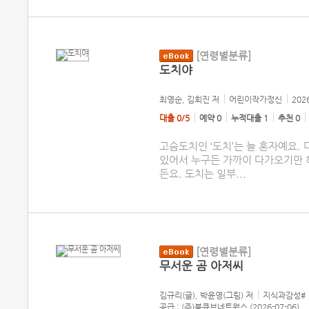
[연령별분류]
도치야
최영순, 김희진
저
어린이작가정신
202
대출 0/5
예약 0
누적대출 1
추천 0
고슴도치인 ‘도치’는 늘 혼자예요.
있어서 누구든 가까이 다가오기만 
든요. 도치는 일부
...
[연령별분류]
무서운 곰 아저씨
김규리(글), 박윤영(그림)
저
지식과감성#
공급 : (주)북큐브네트웍스 (2026-07-06)