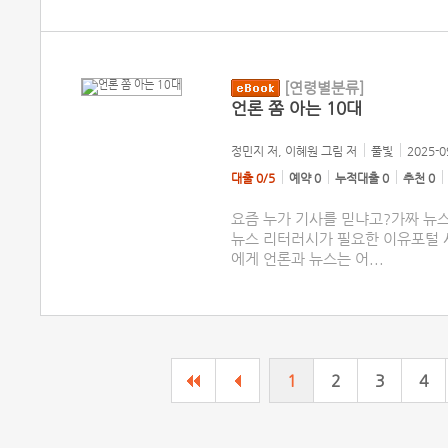
[연령별분류]
언론 쫌 아는 10대
정민지 저, 이혜원 그림
저
풀빛
2025-0
대출 0/5
예약 0
누적대출 0
추천 0
요즘 누가 기사를 믿냐고?가짜 뉴
뉴스 리터러시가 필요한 이유포털 
에게 언론과 뉴스는 어
...
1
2
3
4