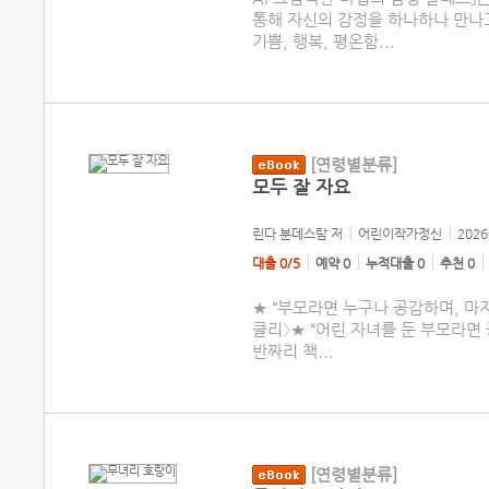
통해 자신의 감정을 하나하나 만나
기쁨, 행복, 평온함
...
[연령별분류]
모두 잘 자요
린다 분데스탐
저
어린이작가정신
2026
대출 0/5
예약 0
누적대출 0
추천 0
★ “부모라면 누구나 공감하며, 마
클리〉★ “어린 자녀를 둔 부모라면 
반짜리 책
...
[연령별분류]