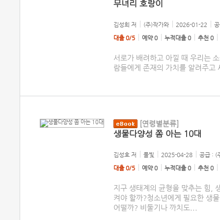
무녀리 호랑이
김성희
저
(주)작가와
2026-01-22
공
대출 0/5
예약 0
누적대출 0
추천 0
서로가 배려하고 아낄 때 우리는 소
람들에게 존재의 가치를 알려주고 세
[연령별분류]
생물다양성 쫌 아는 10대
김성호
저
풀빛
2025-04-28
공급 : 
대출 0/5
예약 0
누적대출 0
추천 0
지구 생태계의 균형을 맞추는 힘,
켜야 할까?청소년에게 필요한 생
어떨까? 비둘기나 까치도
...