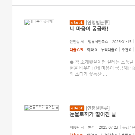
[연령별분류]
네 마음이 궁금해!
윤인정
저
밸류체인북스
2026-01-15
대출 0/5
예약 0
누적대출 0
추천 0
● 책 소개햇살처럼 설레는 소풍날 
현을 배우다!《네 마음이 궁금해!: Be
와 소디가 꽃동산
...
[연령별분류]
눈물토끼가 떨어진 날
서동원
저
한끼
2025-07-23
공급 : 