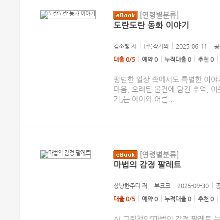
[연령별분류]
도란도란 동화 이야기
김소빛
저
(주)작가와
2025-06-11
공
대출 0/5
예약 0
누적대출 0
추천 0
평범한 일상 속에서도 특별한 이야
마음, 오래된 물건에 담긴 추억, 이
기』는 아이와 어른
...
[연령별분류]
마법의 감정 팔레트
상냥한주디
저
부크크
2025-09-30
공
대출 0/5
예약 0
누적대출 0
추천 0
AI 그림책인『마법의 감정 팔레트』