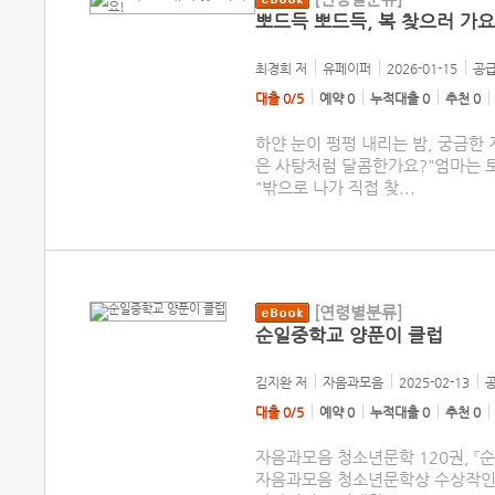
뽀드득 뽀드득, 복 찾으러 가요
최경희
저
유페이퍼
2026-01-15
공급
대출 0/5
예약 0
누적대출 0
추천 0
하얀 눈이 펑펑 내리는 밤, 궁금한 
은 사탕처럼 달콤한가요?"엄마는 
"밖으로 나가 직접 찾
...
[연령별분류]
순일중학교 양푼이 클럽
김지완
저
자음과모음
2025-02-13
공
대출 0/5
예약 0
누적대출 0
추천 0
자음과모음 청소년문학 120권, 『
자음과모음 청소년문학상 수상작인 