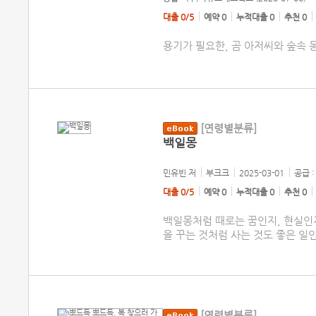
대출 0/5
예약 0
누적대출 0
추천 0
용기가 필요한, 곰 아저씨와 숲속
[연령별분류]
백일몽
민유빈
저
부크크
2025-03-01
공급 :
대출 0/5
예약 0
누적대출 0
추천 0
백일몽처럼 때로는 꿈인지, 현실인
을 꾸는 것처럼 사는 것도 좋은 일인
[연령별분류]