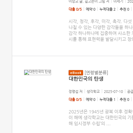
이상교 글, 길고은이 그림
저
미세기
20
대출 0/5
예약 0
누적대출 2
추천 0
시각, 청각, 후각, 미각, 촉각. 
나칠 수 있는 다양한 감각들을 하나
감각 하나하나에 집중하여 사소한 차
시를 통해 표현력을 발달시키고 창
[연령별분류]
대한민국의 탄생
정명섭
저
생각학교
2025-07-10
공급
대출 0/5
예약 0
누적대출 1
추천 0
2025년은 1945년 광복 이후 정
이 해에 생각학교는 대한민국의 기틀
해 임시정부 수립’의
...