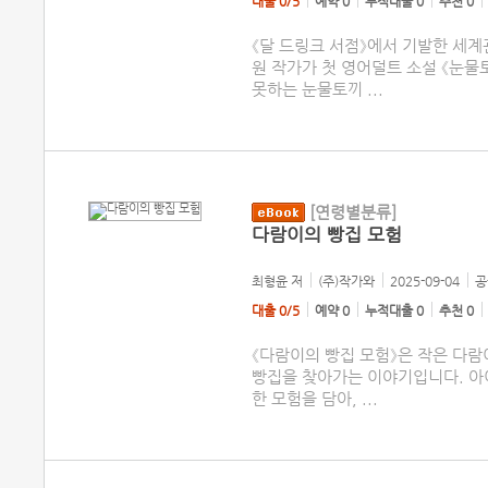
대출 0/5
예약 0
누적대출 0
추천 0
《달 드링크 서점》에서 기발한 세계
원 작가가 첫 영어덜트 소설 《눈물
못하는 눈물토끼
...
[연령별분류]
다람이의 빵집 모험
최형윤
저
(주)작가와
2025-09-04
공
대출 0/5
예약 0
누적대출 0
추천 0
《다람이의 빵집 모험》은 작은 다
빵집을 찾아가는 이야기입니다. 아
한 모험을 담아,
...