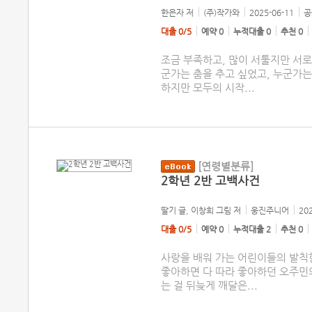
한은자
저
(주)작가와
2025-06-11
공
대출 0/5
예약 0
누적대출 0
추천 0
조금 부족하고, 많이 서툴지만 서로
군가는 춤을 추고 싶었고, 누군가는
하지만 모두의 시작
...
[연령별분류]
2학년 2반 고백사건
딸기 글, 이창희 그림
저
웅진주니어
20
대출 0/5
예약 0
누적대출 2
추천 0
사랑을 배워 가는 어린이들의 발칙
좋아하면 다 따라 좋아하던 오주민의
는 걸 뒤늦게 깨달은
...