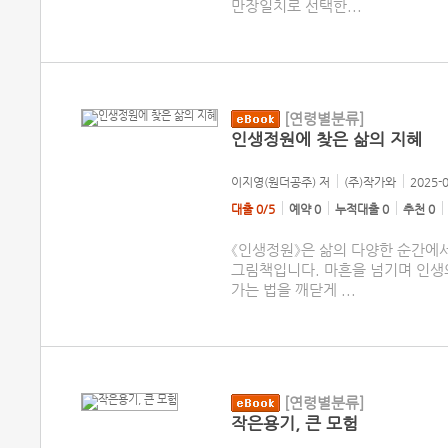
만장일치로 선택한
...
[연령별분류]
인생정원에 찾은 삶의 지혜
이지영(원더공주)
저
(주)작가와
2025-
대출 0/5
예약 0
누적대출 0
추천 0
《인생정원》은 삶의 다양한 순간에
그림책입니다. 마흔을 넘기며 인생
가는 법을 깨닫게
...
[연령별분류]
작은용기, 큰 모험