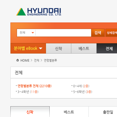
전체
HOME
전체
연령별분류
전체
연령별분류 전체 (
2210종
)
0~4세 (
2종
)
3~4학년 (
11종
)
5~6학년 (
3종
)
신착
베스트
출판일