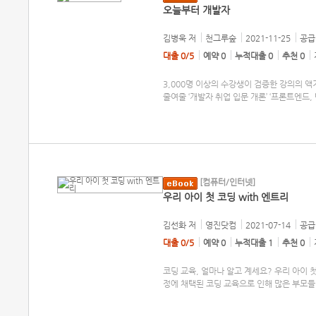
오늘부터 개발자
김병욱
저
천그루숲
2021-11-25
공급 
대출 0/5
예약 0
누적대출 0
추천 0
3,000명 이상의 수강생이 검증한 강의의 
줄여줄 ‘개발자 취업 입문 개론’ ‘프론트엔드
[컴퓨터/인터넷]
우리 아이 첫 코딩 with 엔트리
김선화
저
영진닷컴
2021-07-14
공급 
대출 0/5
예약 0
누적대출 1
추천 0
코딩 교육, 얼마나 알고 계세요? 우리 아이 
정에 채택된 코딩 교육으로 인해 많은 부모들