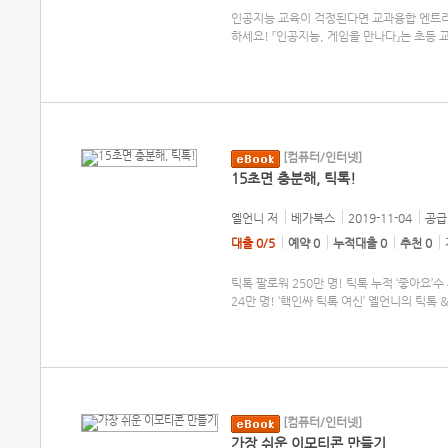
인공지능 교육이 걱정된다면 교과융합 엔트리 
하세요! 『인공지능, 게임을 만나다』는 초등 
[컴퓨터/인터넷]
15초면 충분해, 틱톡!
옐언니
저
베가북스
2019-11-04
공급 
대출 0/5
예약 0
누적대출 0
추천 0
틱톡 팔로워 250만 명! 틱톡 누적 ‘좋아요’수
24만 명! ‘핵인싸 틱톡 여신’ 옐언니의 틱톡 
[컴퓨터/인터넷]
가장 쉬운 이모티콘 만들기