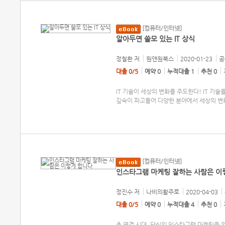
[컴퓨터/인터넷]
알아두면 쓸모 있는 IT 상식
정철환
저
원앤원북스
2020-01-23
공
대출 0/5
예약 0
누적대출 1
추천 0
IT 기술이 세상의 변화를 주도한다! IT 기술
깊숙이 파고들어 다양한 분야에서 세상의 변
[컴퓨터/인터넷]
인스타그램 마케팅 잘하는 사람은 이
정진수
저
나비의활주로
2020-04-03
대출 0/5
예약 0
누적대출 4
추천 0
초 연결 시대, 당신의 인스타그램 마케팅을 위