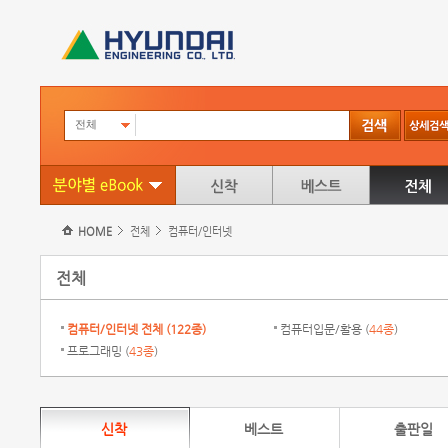
전체
HOME
전체
컴퓨터/인터넷
전체
컴퓨터/인터넷 전체 (
122종
)
컴퓨터입문/활용 (
44종
)
프로그래밍 (
43종
)
신착
베스트
출판일