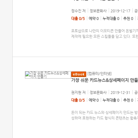
정수진
저
정보문화사
2019-12-17
공
대출 0/5
예약 0
누적대출 0
추천 0
포토샵으로 나만의 이모티콘 만들어 돈벌기까
제작에 필요한 모든 스킬들을 담고 있다. 또
[컴퓨터/인터넷]
가장 쉬운 카드뉴스&상세페이지 만
권지현
저
정보문화사
2019-12-31
공
대출 0/5
예약 0
누적대출 0
추천 0
돈이 되는 카드 뉴스와 상세페이지 만드는 방
성하여 표현하는 카드 형식의 콘텐츠는 함축