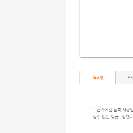
저
책소개
누군가에겐 듬뿍 사랑받
살수 없는 벚꽃.. 살면