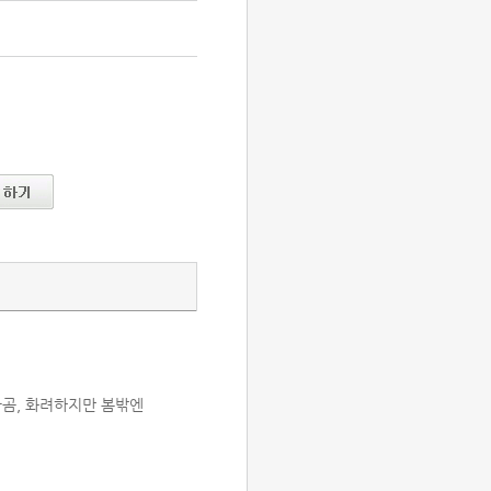
극곰, 화려하지만 봄밖엔