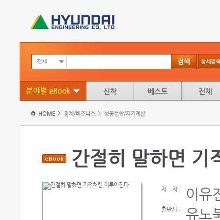
전체
HOME
경제/비즈니스
성공철학/자기계발
간절히 말하면 기
저
자 :
이유
출판사 :
유노