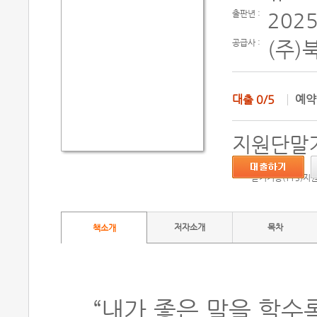
출판년 :
2025
공급사 :
(주)
대출
0/5
예
지원단말기
듣기기능(TTS)지
저자소개
목차
책소개
“내가 좋은 말을 할수