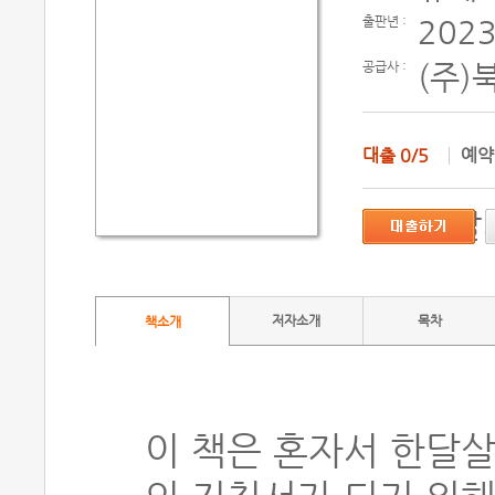
출판년 :
2023
공급사 :
(주)
대출
0/5
예
지원단말기
저자소개
목차
책소개
이 책은 혼자서 한달