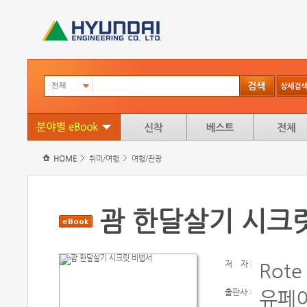
전체
HOME
취미/여행
여행/관광
괌 한달살기 시크
저
자 :
Rote
출판사 :
유페