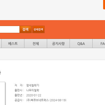
자
저
자 :
염세철학가
출판사 :
나무의철학
출판년 :
2020-01-22
공급사 :
(주)북큐브네트웍스 (2024-08-19)