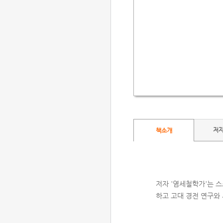
저
책소개
저자 '염세철학가'는 
하고 고대 경전 연구와