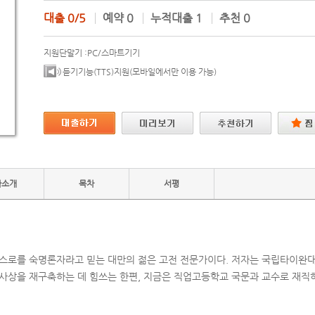
대출
0/5
예약
0
누적대출
1
추천
0
지원단말기 :
PC/스마트기기
듣기기능(TTS)지원(모바일에서만 이용 가능)
자소개
목차
서평
스스로를 숙명론자라고 믿는 대만의 젊은 고전 전문가이다. 저자는 국립타이완
 사상을 재구축하는 데 힘쓰는 한편, 지금은 직업고등학교 국문과 교수로 재직하