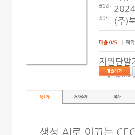
출판년 :
2024
공급사 :
(주)
대출
0/5
예
지원단말기
듣기기능(TTS)지
저자소개
목차
책소개
생성 AI로 이끄는 CE