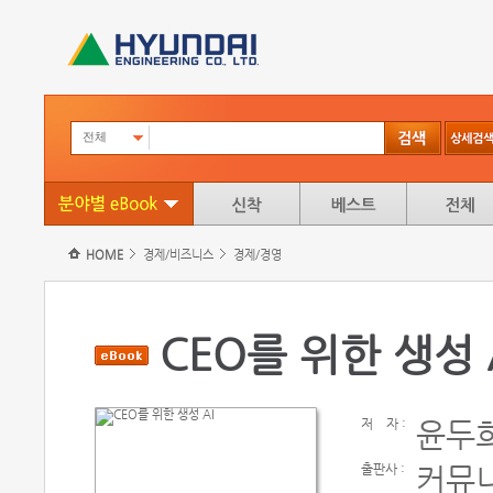
전체
HOME
경제/비즈니스
경제/경영
CEO를 위한 생성 
저
자 :
윤두
출판사 :
커뮤